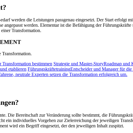
t?
edarf werden die Leistungen passgenau eingesetzt. Der Start erfolgt mit
e angepasst werden. Elementar ist die Befähigung der Führungskräfte s
 einer Transformation.
GEMENT
e Transformation.
er Transformation bestimmen
Strategie und Master-Story
Roadmap und Ke
und etablieren
Führungskräftetraining
Entscheider und Manager für die
fahrene, neutrale Experten setzen die Transformation erfolgreich um.
angen?
e. Die Bereitschaft zur Veränderung sollte bestimmt, die Führungskräf
t ein individuelles Vorgehen zur Zielerreichung der jeweiligen Transf
t wird ein Begriff eingesetzt, der den jeweiligen Inhalt zuspitzt.