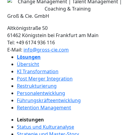
Groß & Cie. GmbH
Altkönigstraße 50
61462
Königstein bei Frankfurt am Main
Tel:
+49 6174 936 116
E-Mail:
info@gross-cie.com
Lösungen
Übersicht
KI Transformation
Post Merger Integration
Restrukturierung
Personalentwicklung
Führungskräfteentwicklung
Retention Management
Leistungen
Status und Kulturanalyse
Strategie und Master-Story