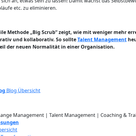
 sich an, etwas sein zu lassen! Damit wächst das Selbstbew
läufe etc. zu eliminieren.
ile Methode „Big Scrub“ zeigt, wie mit weniger mehr err
ativ und kollaborativ. So sollte
Talent Management
heu
eil der neuen Normalität in einer Organisation.
og
Blog Übersicht
ösungen
ersicht