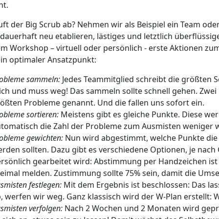
ht.
uft der Big Scrub ab? Nehmen wir als Beispiel ein Team oder
dauerhaft neu etablieren, lästiges und letztlich überflüssig
em Workshop – virtuell oder persönlich - erste Aktionen 
in optimaler Ansatzpunkt:
obleme sammeln:
Jedes Teammitglied schreibt die größten S
ch und muss weg! Das sammeln sollte schnell gehen. Zwei 
ößten Probleme genannt. Und die fallen uns sofort ein.
obleme sortieren:
Meistens gibt es gleiche Punkte. Diese w
tomatisch die Zahl der Probleme zum Ausmisten weniger w
obleme gewichten:
Nun wird abgestimmt, welche Punkte die 
rden sollten. Dazu gibt es verschiedene Optionen, je nach
rsönlich gearbeitet wird: Abstimmung per Handzeichen ist di
eimal melden. Zustimmung sollte 75% sein, damit die Um
smisten festlegen:
Mit dem Ergebnis ist beschlossen: Das las
, werfen wir weg. Ganz klassisch wird der W-Plan erstellt:
smisten verfolgen:
Nach 2 Wochen und 2 Monaten wird geprüf