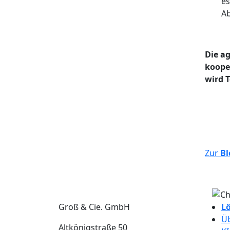
es
Ab
Die ag
kooper
wird T
Zur
Bl
Groß & Cie. GmbH
L
Üb
Altkönigstraße 50