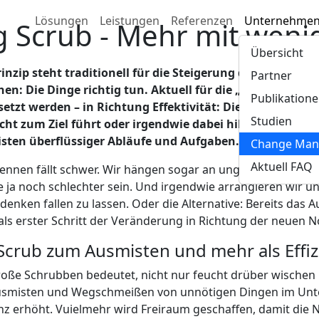
Lösungen
Leistungen
Referenzen
Unternehme
g Scrub - Mehr mit weni
Übersicht
inzip steht traditionell für die Steigerung der Effizien
Partner
hen: Die Dinge richtig tun. Aktuell für die „Neue Norma
Publikation
tzt werden – in Richtung Effektivität: Die richtigen Di
Studien
cht zum Ziel führt oder irgendwie dabei hilft. Kurz gesa
sten überflüssiger Abläufe und Aufgaben.
Change Man
Aktuell FAQ
ennen fällt schwer. Wir hängen sogar an ungeliebten Tradit
 ja noch schlechter sein. Und irgendwie arrangieren wir 
edenken fallen zu lassen. Oder die Alternative: Bereits da
als erster Schritt der Veränderung in Richtung der neuen N
Scrub zum Ausmisten und mehr als Effiz
oße Schrubben bedeutet, nicht nur feucht drüber wischen 
usmisten und Wegschmeißen von unnötigen Dingen im Unte
enz erhöht. Vuielmehr wird Freiraum geschaffen, damit die 