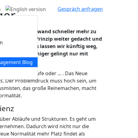
n
Gespräch anfragen
ger
z, mit weniger Aufwand schneller mehr zu
lität“ kann das Prinzip weiter gedacht und
en
nge tun. Anderes lassen wir künftig weg,
gt: Mehr mit weniger gelingt nur mit
agement Blog
ionen oder Abläufe oder ... . Das Neue
uns. Der Problemdruck muss hoch sein, um
s Ausmisten, das große Reinemachen, macht
ormalität.
ienz
über Abläufe und Strukturen. Es geht um
rnehmen. Dadurch wird nicht nur die
Neue Normalität mehr Platz findet als