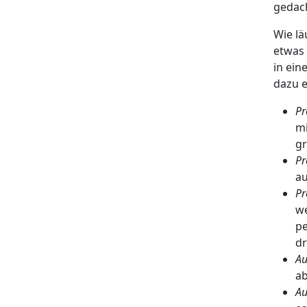
gedac
Wie lä
etwas 
in ein
dazu e
Pr
mi
gr
Pr
au
Pr
we
pe
dr
Au
ab
Au