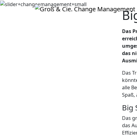
Bi
Das Pr
erreic
umgese
das ni
Ausmi
Das Tr
könnte
alle B
Spaß, 
Big 
Das gr
das A
Effizi